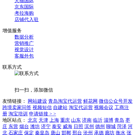
天猫国际
京东国际
考拉海购
店铺代入驻
增值服务
数据分析
营销推广
视觉设计
客服外包
联系方式
扫一扫，添加微信
友情链接：
网站建设
青岛淘宝代运营
鲜花网
微信公众号开发
跨境卖家问答
视频短信
自建站
淘宝代运营
视频会议
工商注
册
淘宝培训
申请链接 > >
地区站点：
北京
天津
上海
重庆
山东
济南
临沂
淄博
青岛
枣
庄
东营
烟台
潍坊
济宁
泰安
威海
日照
滨州
德州
聊城
菏泽
河
北
石家庄
保定
秦皇岛
唐山
邯郸
邢台
沧州
承德
廊坊
衡水
张