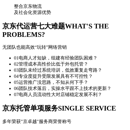
整合京东物流
及社会化资源优势
京东代运营七大难题
WHAT'S THE
PROBLEMS?
无团队也能高效“玩转”网络营销
01
电商人才短缺，组建有经验团队困难？
02
管理成本高性价比低于外包托管？
03
团队未经过系统培训，低效重复走弯路？
04
专业度提升受限发展具有不可控性？
05
运营推广没思路，不知从何下手？
06
团队技术落后，实操水平跟不上技术的更新？
07
电商人员流动性大对店铺稳定发展不利？
京东托管单项服务
SINGLE SERVICE
多年荣获"京卓越"服务商荣誉称号