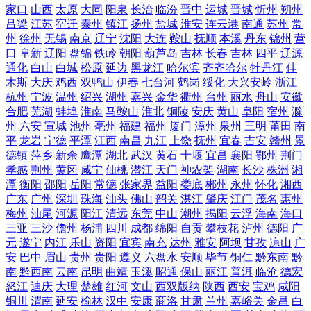
家口
山西
太原
大同
阳泉
长治
临汾
晋中
运城
晋城
忻州
朔州
吕梁
江苏
宿迁
泰州
镇江
扬州
盐城
淮安
连云港
南通
苏州
常
州
徐州
无锡
南京
辽宁
沈阳
大连
鞍山
抚顺
本溪
丹东
锦州
营
口
阜新
辽阳
盘锦
铁岭
朝阳
葫芦岛
吉林
长春
吉林
四平
辽源
通化
白山
白城
松原
延边
黑龙江
哈尔滨
齐齐哈尔
牡丹江
佳
木斯
大庆
鸡西
双鸭山
伊春
七台河
鹤岗
绥化
大兴安岭
浙江
杭州
宁波
温州
绍兴
湖州
嘉兴
金华
衢州
台州
丽水
舟山
安徽
合肥
芜湖
蚌埠
淮南
马鞍山
淮北
铜陵
安庆
黄山
阜阳
宿州
滁
州
六安
宣城
池州
亳州
福建
福州
厦门
漳州
泉州
三明
莆田
南
平
龙岩
宁德
平潭
江西
南昌
九江
上饶
抚州
宜春
吉安
赣州
景
德镇
萍乡
新余
鹰潭
湖北
武汉
黄石
十堰
宜昌
襄阳
鄂州
荆门
孝感
荆州
黄冈
咸宁
仙桃
潜江
天门
神农架
湖南
长沙
株洲
湘
潭
衡阳
邵阳
岳阳
常德
张家界
益阳
娄底
郴州
永州
怀化
湘西
广东
广州
深圳
珠海
汕头
佛山
韶关
湛江
肇庆
江门
茂名
惠州
梅州
汕尾
河源
阳江
清远
东莞
中山
潮州
揭阳
云浮
海南
海口
三亚
三沙
儋州
杨浦
四川
成都
绵阳
自贡
攀枝花
泸州
德阳
广
元
遂宁
内江
乐山
资阳
宜宾
南充
达州
雅安
阿坝
甘孜
凉山
广
安
巴中
眉山
贵州
贵阳
遵义
六盘水
安顺
毕节
铜仁
黔东南
黔
南
黔西南
云南
昆明
曲靖
玉溪
昭通
保山
丽江
普洱
临沧
德宏
怒江
迪庆
大理
楚雄
红河
文山
西双版纳
陕西
西安
宝鸡
咸阳
铜川
渭南
延安
榆林
汉中
安康
商洛
甘肃
兰州
嘉峪关
金昌
白