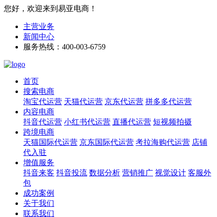
您好，欢迎来到易亚电商！
主营业务
新闻中心
服务热线：400-003-6759
首页
搜索电商
淘宝代运营
天猫代运营
京东代运营
拼多多代运营
内容电商
抖音代运营
小红书代运营
直播代运营
短视频拍摄
跨境电商
天猫国际代运营
京东国际代运营
考拉海购代运营
店铺
代入驻
增值服务
抖音来客
抖音投流
数据分析
营销推广
视觉设计
客服外
包
成功案例
关于我们
联系我们