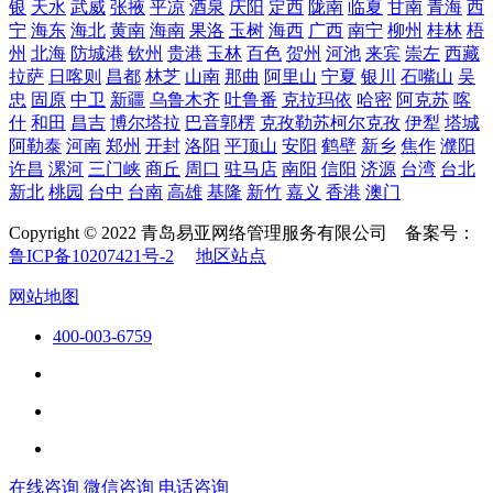
银
天水
武威
张掖
平凉
酒泉
庆阳
定西
陇南
临夏
甘南
青海
西
宁
海东
海北
黄南
海南
果洛
玉树
海西
广西
南宁
柳州
桂林
梧
州
北海
防城港
钦州
贵港
玉林
百色
贺州
河池
来宾
崇左
西藏
拉萨
日喀则
昌都
林芝
山南
那曲
阿里山
宁夏
银川
石嘴山
吴
忠
固原
中卫
新疆
乌鲁木齐
吐鲁番
克拉玛依
哈密
阿克苏
喀
什
和田
昌吉
博尔塔拉
巴音郭楞
克孜勒苏柯尔克孜
伊犁
塔城
阿勒泰
河南
郑州
开封
洛阳
平顶山
安阳
鹤壁
新乡
焦作
濮阳
许昌
漯河
三门峡
商丘
周口
驻马店
南阳
信阳
济源
台湾
台北
新北
桃园
台中
台南
高雄
基隆
新竹
嘉义
香港
澳门
Copyright © 2022 青岛易亚网络管理服务有限公司 备案号：
鲁ICP备10207421号-2
地区站点
网站地图
400-003-6759
在线咨询
微信咨询
电话咨询