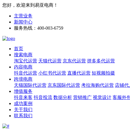
您好，欢迎来到易亚电商！
主营业务
新闻中心
服务热线：400-003-6759
首页
搜索电商
淘宝代运营
天猫代运营
京东代运营
拼多多代运营
内容电商
抖音代运营
小红书代运营
直播代运营
短视频拍摄
跨境电商
天猫国际代运营
京东国际代运营
考拉海购代运营
店铺代
增值服务
抖音来客
抖音投流
数据分析
营销推广
视觉设计
客服外
成功案例
关于我们
联系我们