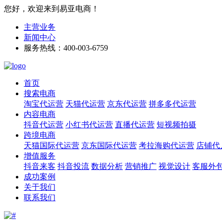
您好，欢迎来到易亚电商！
主营业务
新闻中心
服务热线：400-003-6759
首页
搜索电商
淘宝代运营
天猫代运营
京东代运营
拼多多代运营
内容电商
抖音代运营
小红书代运营
直播代运营
短视频拍摄
跨境电商
天猫国际代运营
京东国际代运营
考拉海购代运营
店铺代
增值服务
抖音来客
抖音投流
数据分析
营销推广
视觉设计
客服外
成功案例
关于我们
联系我们