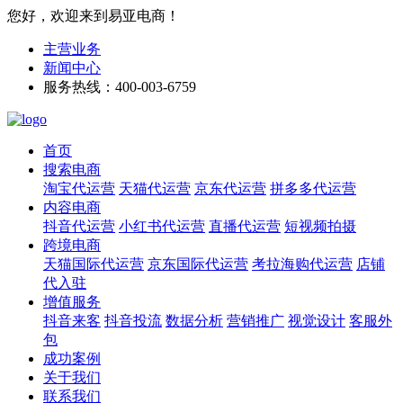
您好，欢迎来到易亚电商！
主营业务
新闻中心
服务热线：400-003-6759
首页
搜索电商
淘宝代运营
天猫代运营
京东代运营
拼多多代运营
内容电商
抖音代运营
小红书代运营
直播代运营
短视频拍摄
跨境电商
天猫国际代运营
京东国际代运营
考拉海购代运营
店铺
代入驻
增值服务
抖音来客
抖音投流
数据分析
营销推广
视觉设计
客服外
包
成功案例
关于我们
联系我们