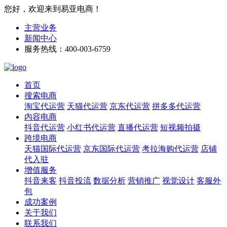
您好，欢迎来到易亚电商！
主营业务
新闻中心
服务热线：400-003-6759
首页
搜索电商
淘宝代运营
天猫代运营
京东代运营
拼多多代运营
内容电商
抖音代运营
小红书代运营
直播代运营
短视频拍摄
跨境电商
天猫国际代运营
京东国际代运营
考拉海购代运营
店铺
代入驻
增值服务
抖音来客
抖音投流
数据分析
营销推广
视觉设计
客服外
包
成功案例
关于我们
联系我们